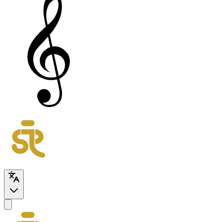
SessionRoomProject