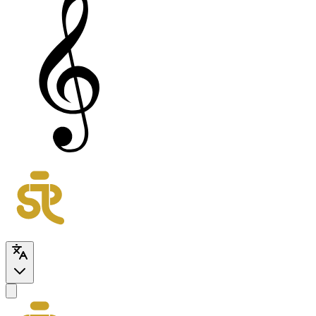
SessionRoomProject