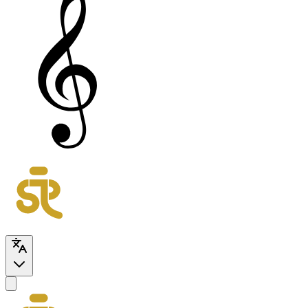
SessionRoomProject